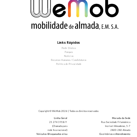
Links Rápidos
Pedir Dístico
Parques
Notícias
Recursos Humanos / Candidaturas
Política de Privacidade
Copyright © WeMob 2026 | Todos os direitos reservados
Linha Geral
Morada da Sede
21 274 3918/9
Rua Sociedade Filarmónica
(Chamada para
Incrível Almadense, 5-7
rede fixa nacional)
2800-280 Almada
Veículos Bloqueados e/ou
Escritórios e Atendimento