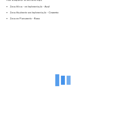
Zonas Ativas – em Implementação –
Azul
Zonas Atualmente sem Implementação –
Cinzento
Zonas em Planeamento –
Roxo