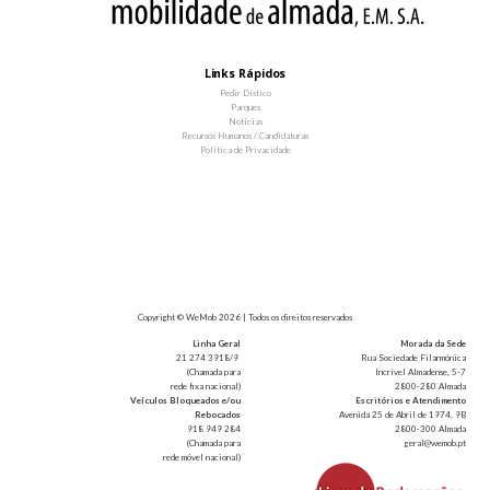
Links Rápidos
Pedir Dístico
Parques
Notícias
Recursos Humanos / Candidaturas
Política de Privacidade
Copyright © WeMob 2026 | Todos os direitos reservados
Linha Geral
Morada da Sede
21 274 3918/9
Rua Sociedade Filarmónica
(Chamada para
Incrível Almadense, 5-7
rede fixa nacional)
2800-280 Almada
Veículos Bloqueados e/ou
Escritórios e Atendimento
Rebocados
Avenida 25 de Abril de 1974, 9B
918 949 284
2800-300 Almada
(Chamada para
geral@wemob.pt
rede móvel nacional)