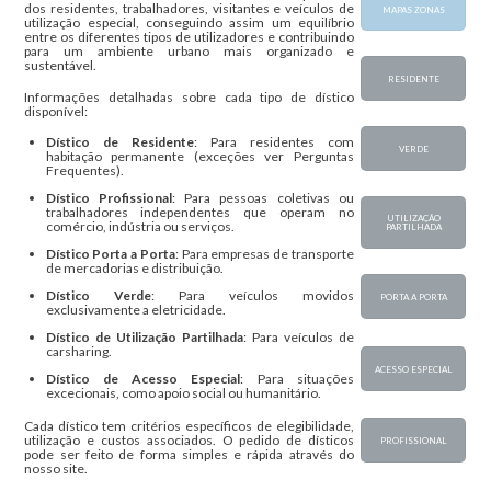
dos residentes, trabalhadores, visitantes e veículos de
MAPAS ZONAS
utilização especial, conseguindo assim um equilíbrio
entre os diferentes tipos de utilizadores e contribuindo
para um ambiente urbano mais organizado e
sustentável.
RESIDENTE
Informações detalhadas sobre cada tipo de dístico
disponível:
Dístico de Residente
: Para residentes com
VERDE
habitação permanente (exceções ver Perguntas
Frequentes).
Dístico Profissional
: Para pessoas coletivas ou
trabalhadores independentes que operam no
UTILIZAÇÃO
comércio, indústria ou serviços.
PARTILHADA
Dístico Porta a Porta
: Para empresas de transporte
de mercadorias e distribuição.
Dístico Verde
: Para veículos movidos
PORTA A PORTA
exclusivamente a eletricidade.
Dístico de Utilização Partilhada
: Para veículos de
carsharing.
ACESSO ESPECIAL
Dístico de Acesso Especial
: Para situações
excecionais, como apoio social ou humanitário.
Cada dístico tem critérios específicos de elegibilidade,
utilização e custos associados. O pedido de dísticos
PROFISSIONAL
pode ser feito de forma simples e rápida através do
nosso site.