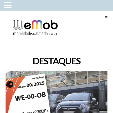
DESTAQUES