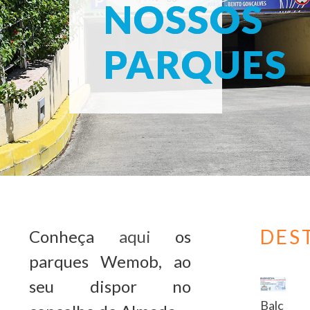
NOSSOS
PARQUES
DES
Conheça
aqui
os
parques Wemob, ao
seu dispor no
Balc