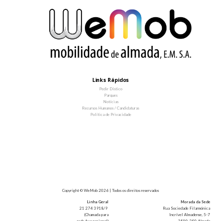
Links Rápidos
Pedir Dístico
Parques
Notícias
Recursos Humanos / Candidaturas
Política de Privacidade
Copyright © WeMob 2026 | Todos os direitos reservados
Linha Geral
Morada da Sede
21 274 3918/9
Rua Sociedade Filarmónica
(Chamada para
Incrível Almadense, 5-7
rede fixa nacional)
2800-280 Almada