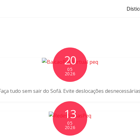
Dísti
20
05
2026
Faça tudo sem sair do Sofá. Evite deslocações desnecessárias
13
05
2026