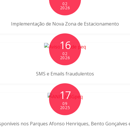
02
2026
Implementação de Nova Zona de Estacionamento
16
02
2026
SMS e Emails fraudulentos
17
09
2025
sponíveis nos Parques Afonso Henriques, Bento Gonçalves e