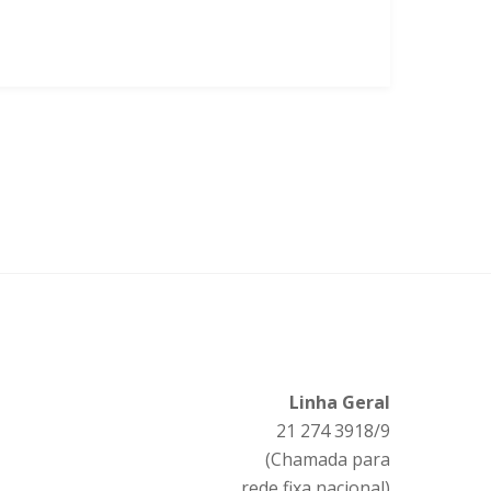
Linha Geral
21 274 3918/9
(Chamada para
rede fixa nacional)