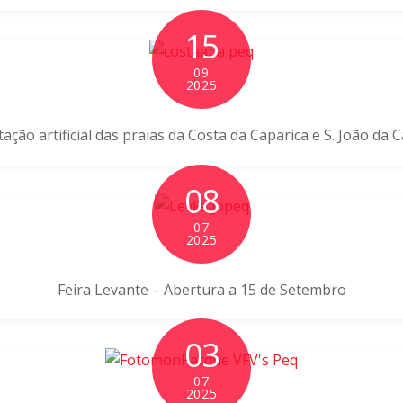
15
09
2025
ação artificial das praias da Costa da Caparica e S. João da 
08
07
2025
Feira Levante – Abertura a 15 de Setembro
03
07
2025